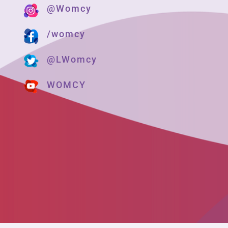
@Womcy
/womcy
@LWomcy
WOMCY